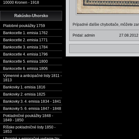
10000 Kronen - 1918
Rakúsko-Uhorsko
Prípadné ďalšie chybotlače, môžete za
Platobné poukážky 1759
Bankocetle 1. emisia 1762
Pridal: admin
27.08.2012
Bankocetle 2. emisia 1771
Bankocetle 3. emisia 1784
Bankocetle 4. emisia 1796
Bankocetle 5. emisia 1800
Bankocetle 6. emisia 1806
Výmenné a anticipačné listy 1811 -
1813
Bankovky 1. emisia 1816
Bankovky 2. emisia 1825
Bankovky 3. 4. emisia 1834 - 1841
Bankovky 5. 6. emisia 1847 - 1848
Pokladničné poukážky 1848 -
1849 - 1850
Ríšske pokladničné listy 1850 -
1853
Uhorské a emigračné vydanie tzv.