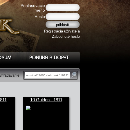
Prihlasovacie
meno
Heslo
Registrácia užívateľa
Zabudnuté heslo
yhľadávanie:
nominál "100" alebo rok "1919"
1811
10 Gulden - 1811