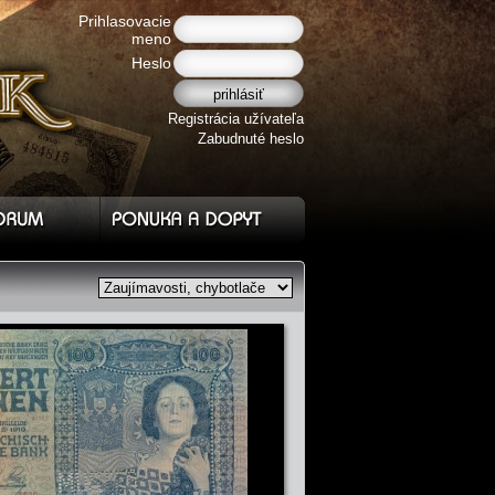
Prihlasovacie
meno
Heslo
Registrácia užívateľa
Zabudnuté heslo