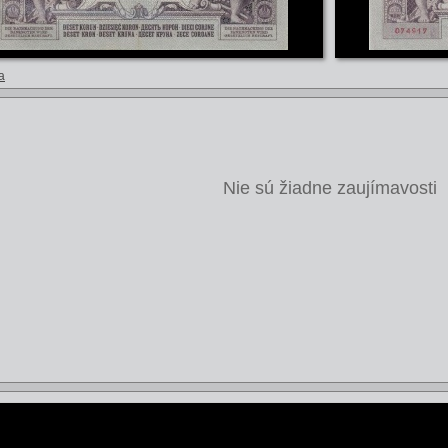
a
Nie sú žiadne zaujímavosti