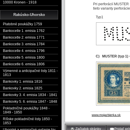
10000 Kronen - 1918
Pri perforácií MUSTER 
tieto varianty perforáci
Rakúsko-Uhorsko
Typ1 
Platobné poukážky 1759
Bankocetle 1. emisia 1762
Bankocetle 2. emisia 1771
Bankocetle 3. emisia 1784
Bankocetle 4. emisia 1796
C) MUSTER (typ 1) 
Bankocetle 5. emisia 1800
Bankocetle 6. emisia 1806
Výmenné a anticipačné listy 1811 -
1813
Bankovky 1. emisia 1816
Bankovky 2. emisia 1825
Bankovky 3. 4. emisia 1834 - 1841
Bankovky 5. 6. emisia 1847 - 1848
Pokladničné poukážky 1848 -
1849 - 1850
www.mojazbierka.sk
Ríšske pokladničné listy 1850 -
1853
Začiatok stránky
Pridať pr
Uhorské a emigračné vydanie tzv.