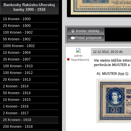
Bankovky Rakúsko-Uhorskej
banky 1900 - 1918
10 Kronen - 1900
20 Kronen - 1900
Koniec stránky
100 Kronen - 1902
Pridať príspevok
50 Kronen - 1902
1000 Kronen - 1902
12.12.2012, 20:21 #1
10 Kronen - 1904
admin
20 Kronen - 1907
Neprihlásený
Vie niekto bližšie inf
perforácie MUSTER a t
100 Kronen - 1910
100 Kronen - 1912
A) MUSTER (t
20 Kronen - 1913
2 Kronen - 1914
50 Kronen - 1914
10 Kronen - 1915
1 Kronen - 1916
2 Kronen - 1917
25 Kronen - 1918
200 Kronen - 1918