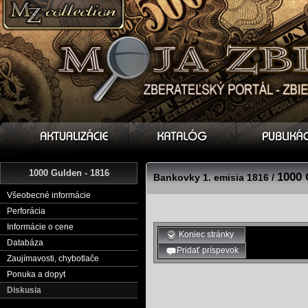
1000 Gulden - 1816
1000 
Bankovky 1. emisia 1816 /
Všeobecné informácie
Perforácia
Informácie o cene
Koniec stránky
Databáza
Pridať príspevok
Zaujímavosti, chybotlače
Ponuka a dopyt
Diskusia