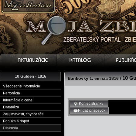
10 Gulden - 1816
10 Gu
Bankovky 1. emisia 1816 /
Všeobecné informácie
Perforácia
Informácie o cene
Koniec stránky
Databáza
Pridať príspevok
Zaujímavosti, chybotlače
Ponuka a dopyt
Diskusia