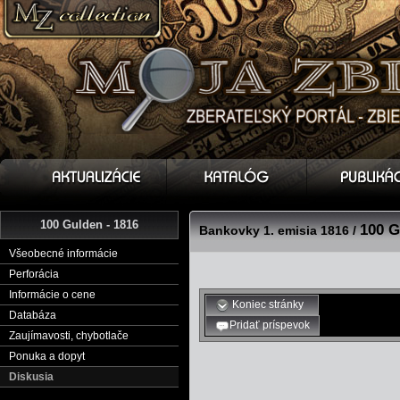
100 Gulden - 1816
100 G
Bankovky 1. emisia 1816 /
Všeobecné informácie
Perforácia
Informácie o cene
Koniec stránky
Databáza
Pridať príspevok
Zaujímavosti, chybotlače
Ponuka a dopyt
Diskusia