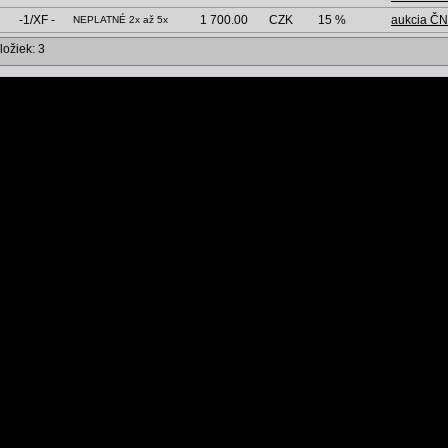
-1/XF -
1 700.00
CZK
15 %
aukcia ČN
NEPLATNÉ 2x až 5x
ložiek: 3