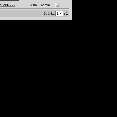
S PPP - 72
2006
admin
Stránka
z 1