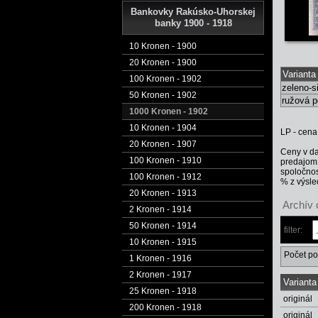
Bankovky Rakúsko-Uhorskej
banky 1900 - 1918
10 Kronen - 1900
20 Kronen - 1900
Varianta
100 Kronen - 1902
zeleno-s
50 Kronen - 1902
ružová p
1000 Kronen - 1902
10 Kronen - 1904
LP - cena
20 Kronen - 1907
Ceny v da
100 Kronen - 1910
predajom.
spoločnos
100 Kronen - 1912
% z výsle
20 Kronen - 1913
Archív 
2 Kronen - 1914
50 Kronen - 1914
filter:
10 Kronen - 1915
Počet po
1 Kronen - 1916
2 Kronen - 1917
Varianta
25 Kronen - 1918
originál
200 Kronen - 1918
originál