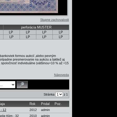
Stupne zachovalosti
perforácia MUSTER
LP
LP
LP
LP
LP
LP
LP
LP
bankoviek formou aukcií ,alebo pevným
prípadne presmerovanie na aukciu a taktiež aj
ždá spoločnosť individuálne (vätšinou+10 % až +15
Nápoveda
Stránka
z 1
daja
Rok
Pridal
Poz.
- 12
2012
admin
telie Klim - 32
2010
admin