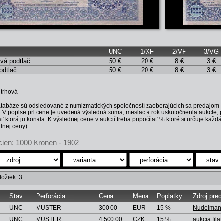
UNC
1/XF
2/VF
3/VG
ivá podtlač
50 €
20 €
8 €
3 €
odtlač
50 €
20 €
8 €
3 €
 trhová
tabáze sú odsledované z numizmatických spoločností zaoberajúcich sa predajom 
 V popise pri cene je uvedená výsledná suma, mesiac a rok uskutočnenia aukcie, 
ť ktorá ju konala. K výslednej cene v aukcií treba pripočítať % ktoré si určuje ka
dnej ceny).
cien: 1000 Kronen - 1902
ložiek: 3
Stav
Perforácia
Cena
Mena
Poplatky
Zdroj pre
UNC
MUSTER
300.00
EUR
15 %
Nudelman 
UNC
MUSTER
4 500.00
CZK
15 %
aukcia fila