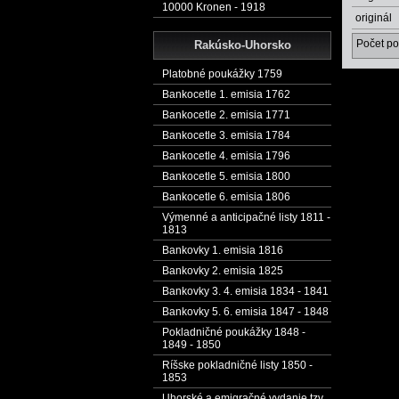
10000 Kronen - 1918
originál
Počet po
Rakúsko-Uhorsko
Platobné poukážky 1759
Bankocetle 1. emisia 1762
Bankocetle 2. emisia 1771
Bankocetle 3. emisia 1784
Bankocetle 4. emisia 1796
Bankocetle 5. emisia 1800
Bankocetle 6. emisia 1806
Výmenné a anticipačné listy 1811 -
1813
Bankovky 1. emisia 1816
Bankovky 2. emisia 1825
Bankovky 3. 4. emisia 1834 - 1841
Bankovky 5. 6. emisia 1847 - 1848
Pokladničné poukážky 1848 -
1849 - 1850
Ríšske pokladničné listy 1850 -
1853
Uhorské a emigračné vydanie tzv.