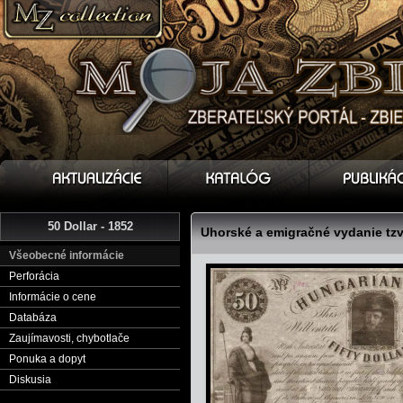
50 Dollar - 1852
Uhorské a emigračné vydanie tzv
Všeobecné informácie
Perforácia
Informácie o cene
Databáza
Zaujímavosti, chybotlače
Ponuka a dopyt
Diskusia