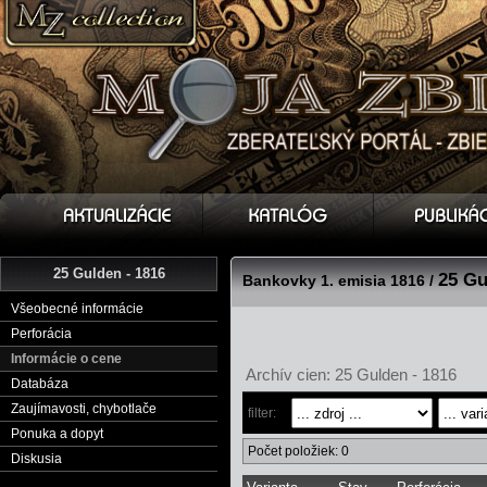
25 Gulden - 1816
25 Gu
Bankovky 1. emisia 1816 /
Všeobecné informácie
Perforácia
Informácie o cene
Archív cien: 25 Gulden - 1816
Databáza
Zaujímavosti, chybotlače
filter:
Ponuka a dopyt
Počet položiek: 0
Diskusia