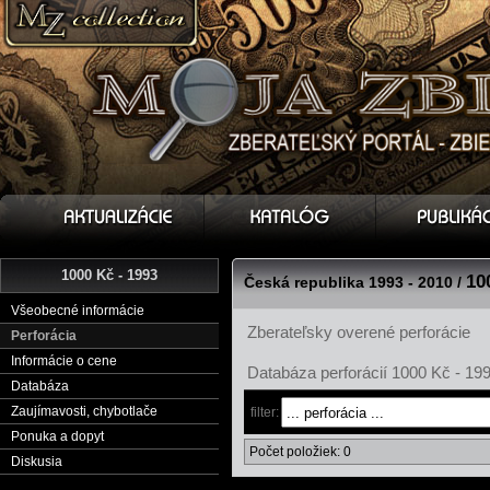
1000 Kč - 1993
10
Česká republika 1993 - 2010 /
Všeobecné informácie
Zberateľsky overené perforácie
Perforácia
Informácie o cene
Databáza perforácií 1000 Kč - 19
Databáza
Zaujímavosti, chybotlače
filter:
Ponuka a dopyt
Počet položiek: 0
Diskusia