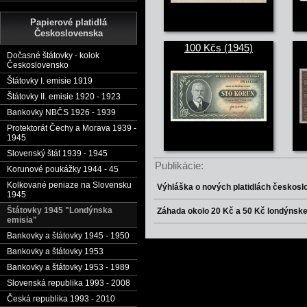
Papierové platidlá
Československa
100 Kčs (1945)
Dočasné štátovky - kolok
Československo
Štátovky I. emisie 1919
Štátovky II. emisie 1920 - 1923
Bankovky NBČS 1926 - 1939
Protektorát Čechy a Morava 1939 -
1945
Slovenský štát 1939 - 1945
Publikácie:
Korunové poukážky 1944 - 45
Kolkované peniaze na Slovensku
Výhláška o nových platidlách českos
1945
Štátovky 1945 "Londýnska
Záhada okolo 20 Kč a 50 Kč londýnske
emisia"
Bankovky a štátovky 1945 - 1950
Bankovky a štátovky 1953
Bankovky a štátovky 1953 - 1989
Slovenská republika 1993 - 2008
Česká republika 1993 - 2010