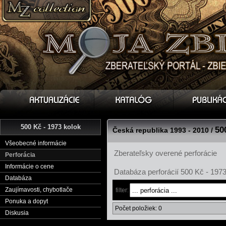
500 Kč - 1973 kolok
50
Česká republika 1993 - 2010 /
Všeobecné informácie
Zberateľsky overené perforácie
Perforácia
Informácie o cene
Databáza perforácií 500 Kč - 1973
Databáza
Zaujímavosti, chybotlače
filter:
Ponuka a dopyt
Počet položiek: 0
Diskusia