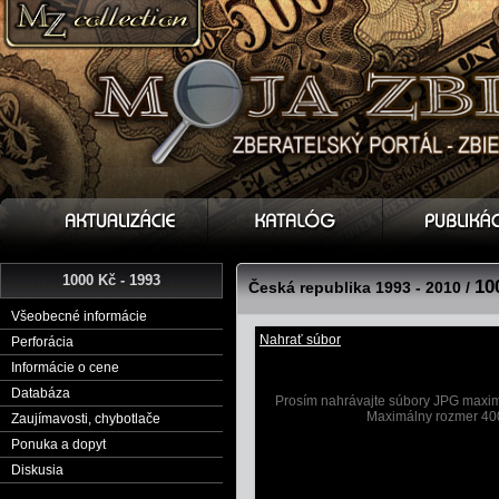
1000 Kč - 1993
10
Česká republika 1993 - 2010 /
Všeobecné informácie
Nahrať súbor
Perforácia
Informácie o cene
Databáza
Prosím nahrávajte súbory JPG maximá
Maximálny rozmer 40
Zaujímavosti, chybotlače
Ponuka a dopyt
Diskusia