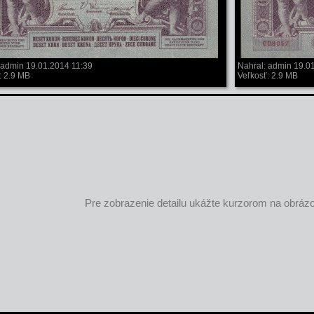
Nahral: admin 19.0
 admin 19.01.2014 11:39
Veľkosť: 2.9 MB
: 2.9 MB
Pre zobrazenie detailu ukážte kurzorom na obráz