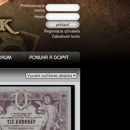
Prihlasovacie
meno
Heslo
Registrácia užívateľa
Zabudnuté heslo