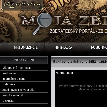
20 Kčs - 1970
Bankovky a štátovky 1953 - 1989
Všeobecné informácie
Nahrať súbor
Perforácia
Informácie o cene
Databáza
Prosím nahrávajte súbory JPG maximá
Maximálny rozmer 40
Zaujímavosti, chybotlače
Ponuka a dopyt
Diskusia