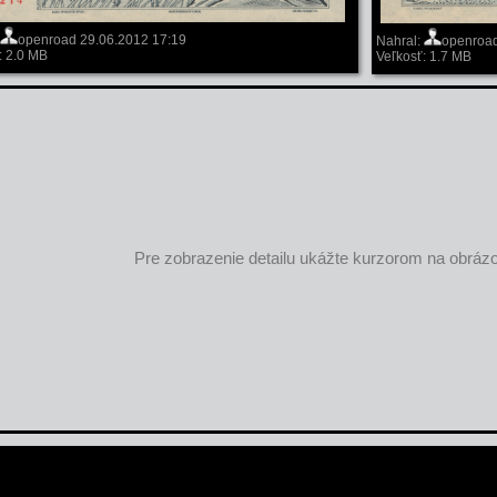
openroad 29.06.2012 17:19
Nahral:
openroad
: 2.0 MB
Veľkosť: 1.7 MB
Pre zobrazenie detailu ukážte kurzorom na obráz