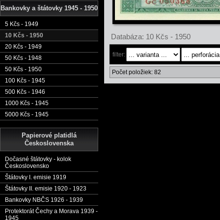
Bankovky a štátovky 1945 - 1950
5 Kčs - 1949
10 Kčs - 1950
Databáza: 10 Kčs - 1950
20 Kčs - 1949
filter:
50 Kčs - 1948
50 Kčs - 1950
Počet položiek: 82
100 Kčs - 1945
500 Kčs - 1946
1000 Kčs - 1945
5000 Kčs - 1945
Papierové platidlá
Československa
Dočasné štátovky - kolok
Československo
Štátovky I. emisie 1919
Štátovky II. emisie 1920 - 1923
Bankovky NBČS 1926 - 1939
Protektorát Čechy a Morava 1939 -
1945