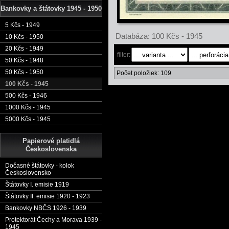
Bankovky a štátovky 1945 - 1950
5 Kčs - 1949
Databáza: 100 Kčs - 1945
10 Kčs - 1950
20 Kčs - 1949
filter:
50 Kčs - 1948
50 Kčs - 1950
Počet položiek: 109
100 Kčs - 1945
500 Kčs - 1946
1000 Kčs - 1945
5000 Kčs - 1945
Papierové platidlá
Československa
Dočasné štátovky - kolok
Československo
Štátovky I. emisie 1919
Štátovky II. emisie 1920 - 1923
Bankovky NBČS 1926 - 1939
Protektorát Čechy a Morava 1939 -
1945