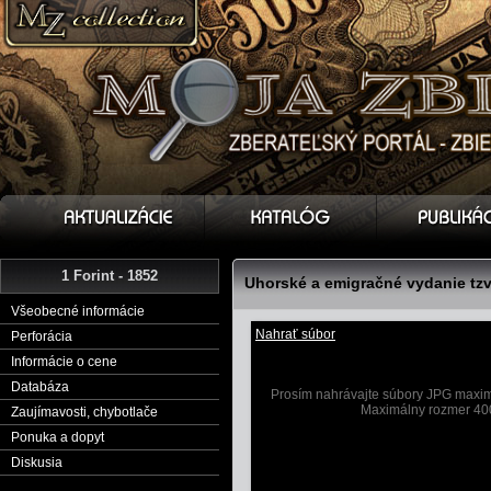
1 Forint - 1852
Uhorské a emigračné vydanie tzv
Všeobecné informácie
Nahrať súbor
Perforácia
Informácie o cene
Databáza
Prosím nahrávajte súbory JPG maximá
Maximálny rozmer 40
Zaujímavosti, chybotlače
Ponuka a dopyt
Diskusia