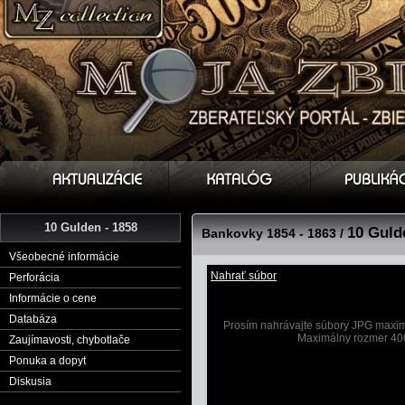
10 Gulden - 1858
10 Guld
Bankovky 1854 - 1863 /
Všeobecné informácie
Nahrať súbor
Perforácia
Informácie o cene
Databáza
Prosím nahrávajte súbory JPG maximá
Maximálny rozmer 40
Zaujímavosti, chybotlače
Ponuka a dopyt
Diskusia