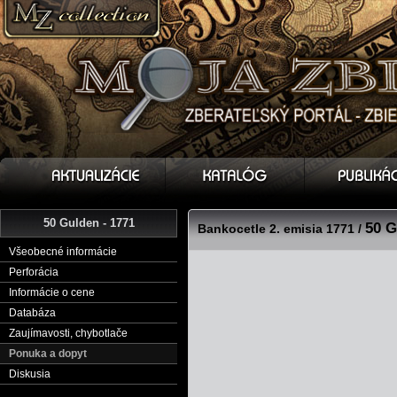
50 Gulden - 1771
50 G
Bankocetle 2. emisia 1771 /
Všeobecné informácie
Perforácia
Informácie o cene
Databáza
Zaujímavosti, chybotlače
Ponuka a dopyt
Diskusia