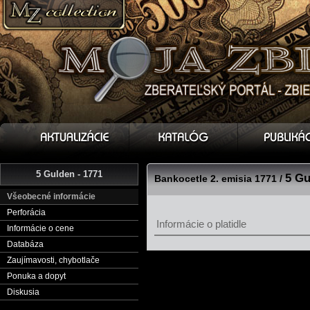
5 Gulden - 1771
5 Gu
Bankocetle 2. emisia 1771 /
Všeobecné informácie
Perforácia
Informácie o platidle
Informácie o cene
Databáza
Zaujímavosti, chybotlače
Ponuka a dopyt
Diskusia