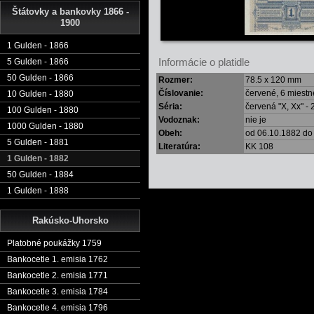
Štátovky a bankovky 1866 -
1900
1 Gulden - 1866
Informácie o platidle
5 Gulden - 1866
50 Gulden - 1866
Rozmer:
78.5 x 120 mm
Číslovanie:
červené, 6 miestn
10 Gulden - 1880
Séria:
červená "X, Xx" - 2
100 Gulden - 1880
Vodoznak:
nie je
1000 Gulden - 1880
Obeh:
od 06.10.1882 do
5 Gulden - 1881
Literatúra:
KK 108
1 Gulden - 1882
50 Gulden - 1884
1 Gulden - 1888
Rakúsko-Uhorsko
Platobné poukážky 1759
Bankocetle 1. emisia 1762
Bankocetle 2. emisia 1771
Bankocetle 3. emisia 1784
Bankocetle 4. emisia 1796