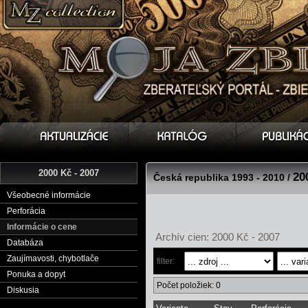
2000 Kč - 2007
20
Česká republika 1993 - 2010 /
Všeobecné informácie
Perforácia
Informácie o cene
Archív cien: 2000 Kč - 2007
Databáza
Zaujímavosti, chybotlače
filter:
Ponuka a dopyt
Počet položiek: 0
Diskusia