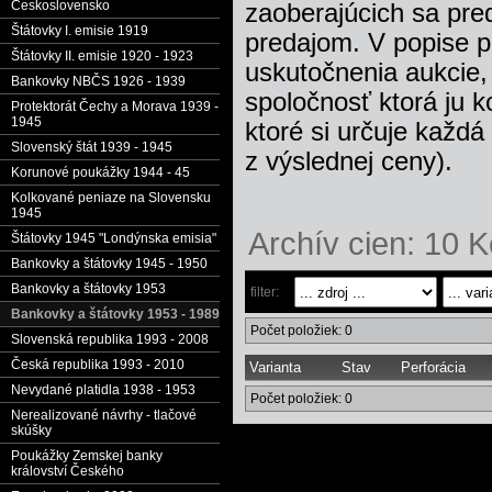
Československo
zaoberajúcich sa pre
Štátovky I. emisie 1919
predajom. V popise p
Štátovky II. emisie 1920 - 1923
uskutočnenia aukcie,
Bankovky NBČS 1926 - 1939
spoločnosť ktorá ju k
Protektorát Čechy a Morava 1939 -
1945
ktoré si určuje každ
Slovenský štát 1939 - 1945
z výslednej ceny).
Korunové poukážky 1944 - 45
Kolkované peniaze na Slovensku
1945
Archív cien: 10 K
Štátovky 1945 "Londýnska emisia"
Bankovky a štátovky 1945 - 1950
Bankovky a štátovky 1953
filter:
Bankovky a štátovky 1953 - 1989
Počet položiek: 0
Slovenská republika 1993 - 2008
Česká republika 1993 - 2010
Varianta
Stav
Perforácia
Nevydané platidla 1938 - 1953
Počet položiek: 0
Nerealizované návrhy - tlačové
skúšky
Poukážky Zemskej banky
království Českého