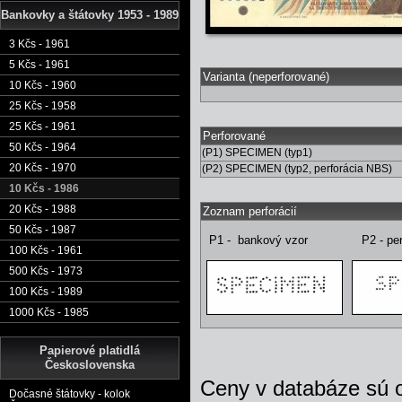
Bankovky a štátovky 1953 - 1989
3 Kčs - 1961
5 Kčs - 1961
Varianta (neperforované)
10 Kčs - 1960
25 Kčs - 1958
25 Kčs - 1961
Perforované
50 Kčs - 1964
(P1) SPECIMEN (typ1)
20 Kčs - 1970
(P2) SPECIMEN (typ2, perforácia NBS)
10 Kčs - 1986
20 Kčs - 1988
Zoznam perforácií
50 Kčs - 1987
P1 - bankový vzor P2 - perfo
100 Kčs - 1961
500 Kčs - 1973
100 Kčs - 1989
1000 Kčs - 1985
Papierové platidlá
Československa
Ceny v databáze sú 
Dočasné štátovky - kolok