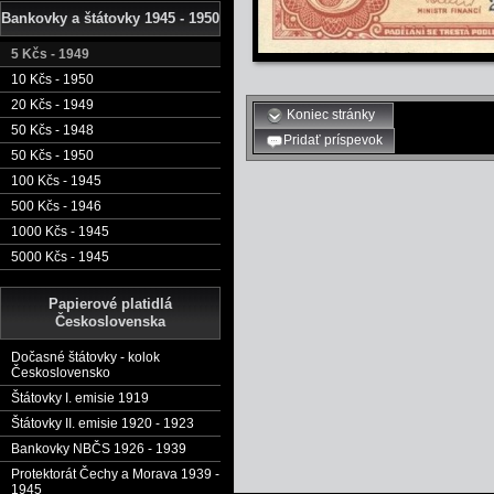
Bankovky a štátovky 1945 - 1950
5 Kčs - 1949
10 Kčs - 1950
20 Kčs - 1949
Koniec stránky
50 Kčs - 1948
Pridať príspevok
50 Kčs - 1950
100 Kčs - 1945
500 Kčs - 1946
1000 Kčs - 1945
5000 Kčs - 1945
Papierové platidlá
Československa
Dočasné štátovky - kolok
Československo
Štátovky I. emisie 1919
Štátovky II. emisie 1920 - 1923
Bankovky NBČS 1926 - 1939
Protektorát Čechy a Morava 1939 -
1945