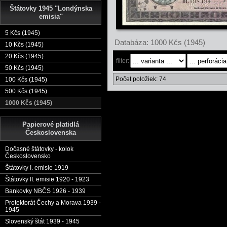
Štátovky 1945 "Londýnska
emisia"
5 Kčs (1945)
Databáza: 1000 Kčs (1945)
10 Kčs (1945)
20 Kčs (1945)
filter:
50 Kčs (1945)
Počet položiek: 74
100 Kčs (1945)
500 Kčs (1945)
1000 Kčs (1945)
Papierové platidlá
Československa
Dočasné štátovky - kolok
Československo
Štátovky I. emisie 1919
Štátovky II. emisie 1920 - 1923
Bankovky NBČS 1926 - 1939
Protektorát Čechy a Morava 1939 -
1945
Slovenský štát 1939 - 1945