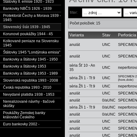
Štátovky II. emisie 1920 - 1923
Bankovky NBČS 1926 - 1939
filter:
Protektorát Čechy a Morava 1939 -
1945
Počet položiek: 15
Slovenský štát 1939 - 1945
Korunové poukážky 1944 - 45
Varianta
Stav
Perforácia
Kolkované peniaze na Slovensku
anulát
UNC
SPECIME
1945
Štátovky 1945 "Londýnska emisia"
anulát
UNC
SPECIME
Bankovky a štátovky 1945 - 1950
séria Šť 10 - An
Bankovky a štátovky 1953
UNC
neperforov
35
Bankovky a štátovky 1953 - 1989
SPECIMEN 2
séria Žň 1 - Tt 9
UNC
(hore,dole)
Slovenská republika 1993 - 2008
séria Žň 1 - Tt 9
UNC
neperforov
Česká republika 1993 - 2010
anulát
UNC
SPECIME
Nevydané platidla 1938 - 1953
anulát
0/aUNC
SPECIME
Nerealizované návrhy - tlačové
skúšky
séria Žň 1 - Tt 9
0/aUNC
neperforov
Poukážky Zemskej banky
anulát
0/aUNC
SPECIME
království Českého
anulát
UNC
SPECIME
Euro bankovky 2002 -
anulát
UNC
SPECIME
anulát
UNC
SPECIME