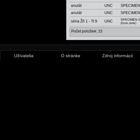
anulát
UNC
SPECIME
anulát
UNC
SPECIME
SPECIMEN 2
séria Žň 1 - Tt 9
UNC
(hore,dole)
Počet položiek: 15
Užívatelia
O stránke
Zdroj informácií