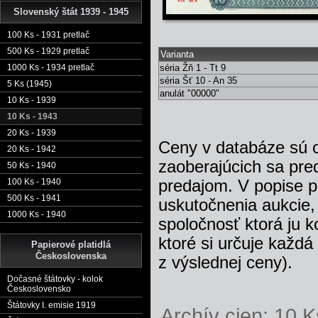
Slovenský štát 1939 - 1945
100 Ks - 1931 pretlač
500 Ks - 1929 pretlač
Varianta
1000 Ks - 1934 pretlač
séria Žň 1 - Tt 9
séria Šť 10 - An 35
5 Ks (1945)
anulát "00000"
10 Ks - 1939
10 Ks - 1943
20 Ks - 1939
Ceny v databáze sú 
20 Ks - 1942
zaoberajúcich sa pre
50 Ks - 1940
100 Ks - 1940
predajom. V popise p
500 Ks - 1941
uskutočnenia aukcie,
1000 Ks - 1940
spoločnosť ktorá ju k
ktoré si určuje každ
Papierové platidlá
Československa
z výslednej ceny).
Dočasné štátovky - kolok
Československo
Štátovky I. emisie 1919
Archív cien: 10 K