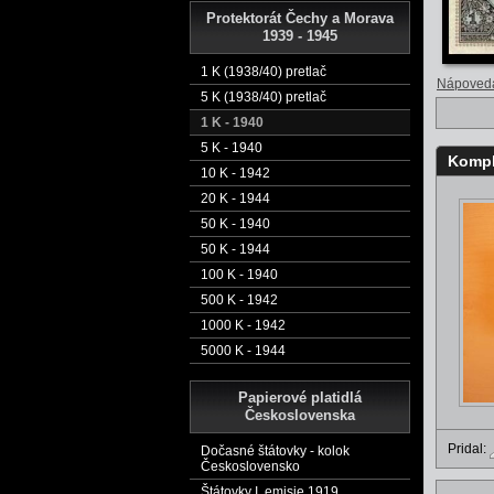
Protektorát Čechy a Morava
1939 - 1945
1 K (1938/40) pretlač
Nápoved
5 K (1938/40) pretlač
1 K - 1940
5 K - 1940
Kompl
10 K - 1942
20 K - 1944
50 K - 1940
50 K - 1944
100 K - 1940
500 K - 1942
1000 K - 1942
5000 K - 1944
Papierové platidlá
Československa
Pridal:
Dočasné štátovky - kolok
Československo
Štátovky I. emisie 1919