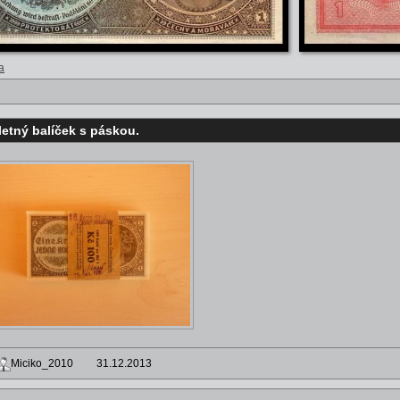
a
etný balíček s páskou.
Miciko_2010
31.12.2013