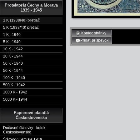
Protektorát Čechy a Morava
1939 - 1945
1 K (1938/40) pretlač
5 K (1938/40) pretlač
Koniec stránky
1 K - 1940
Pridať príspevok
5 K - 1940
10 K - 1942
20 K - 1944
50 K - 1940
50 K - 1944
100 K - 1940
500 K - 1942
1000 K - 1942
5000 K - 1944
Papierové platidlá
Československa
Dočasné štátovky - kolok
Československo
Štátovky I. emisie 1919