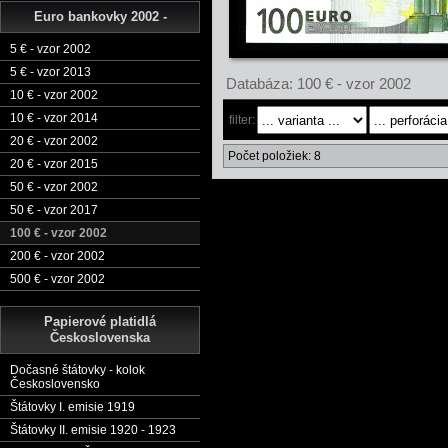
Euro bankovky 2002 -
5 € - vzor 2002
5 € - vzor 2013
Databáza: 100 € - vzor 2002
10 € - vzor 2002
10 € - vzor 2014
filter:
20 € - vzor 2002
Počet položiek: 8
20 € - vzor 2015
50 € - vzor 2002
50 € - vzor 2017
100 € - vzor 2002
200 € - vzor 2002
500 € - vzor 2002
Papierové platidlá
Československa
Dočasné štátovky - kolok
Československo
Štátovky I. emisie 1919
Štátovky II. emisie 1920 - 1923