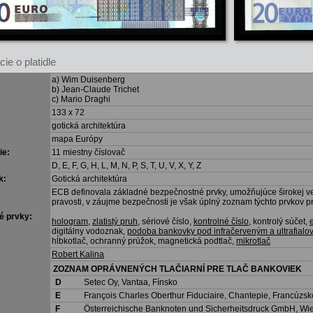
ie o platidle
a) Wim Duisenberg
:
b) Jean-Claude Trichet
c) Mario Draghi
133 x 72
gotická architektúra
mapa Európy
ie:
11 miestny číslovač
D, E, F, G, H, L, M, N, P, S, T, U, V, X, Y, Z
k:
Gotická architektúra
ECB definovala základné bezpečnostné prvky, umožňujúce širokej ver
pravosti, v záujme bezpečnosti je však úplný zoznam týchto prvkov 
é prvky:
hologram
,
zlatistý pruh
, sériové číslo,
kontrolné číslo
, kontrolý súčet,
digitálny vodoznak,
podoba bankovky pod infračerveným a ultrafialo
hĺbkotlač, ochranný prúžok, magnetická podtlač,
mikrotlač
Robert Kalina
ZOZNAM OPRÁVNENÝCH TLAČIARNÍ PRE TLAČ BANKOVIEK
D
Setec Oy, Vantaa, Fínsko
E
François Charles Oberthur Fiduciaire, Chantepie, Francúzsk
F
Österreichische Banknoten und Sicherheitsdruck GmbH, Wi