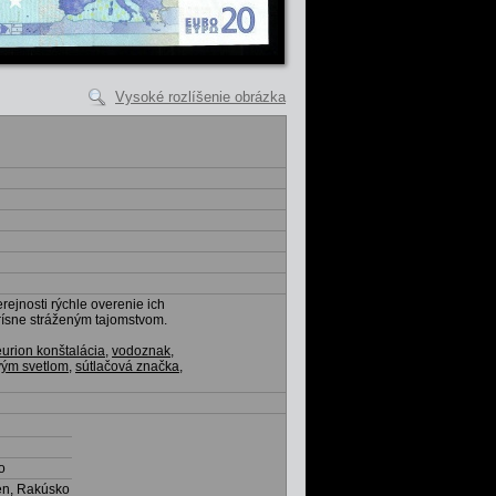
Vysoké rozlíšenie obrázka
ejnosti rýchle overenie ich
prísne stráženým tajomstvom.
eurion konštalácia
,
vodoznak
,
vým svetlom
,
sútlačová značka
,
o
en, Rakúsko