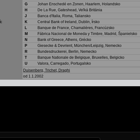
G
Johan Enschedé en Zonen, Haarlem, Holandsko
H
De La Rue, Gateshead, Veľká Británia
J
Banca d'Italia, Roma, Taliansko
ň:
K
Central Bank of Ireland, Dublin, Írsko
L
Banque de France, Chamalières, Francúzsko
M
Fábrica Nacional de Moneda y Timbre, Madrid, Španielsko
N
Bank of Greece, Athens, Grécko
P
Giesecke & Devrient, München/Leipzig, Nemecko
R
Bundesdruckerei, Berlin, Nemecko
T
Banque Nationale de Belgique, Bruxelles, Belgicko
U
Valora, Carregado, Portugalsko
Duisenberg, Trichet, Draghi
od 1.1.2002