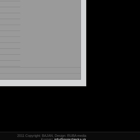
2011 Copyright: BAJAN, Design: RUBA media
Kontakt:
info@mojazbierka.sk