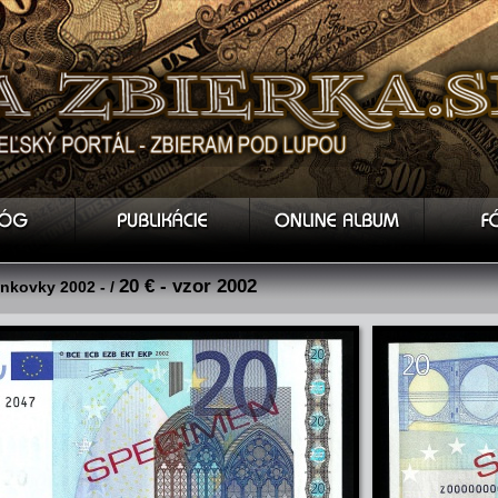
20 € - vzor 2002
nkovky 2002 - /