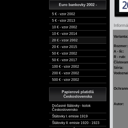
Euro bankovky 2002 -
5 € - vzor 2002
5 € - vzor 2013
Informác
10 € - vzor 2002
10 € - vzor 2014
Varianta
20 € - vzor 2002
Rozmer:
20 € - vzor 2015
A - líc:
50 € - vzor 2002
R - rub:
50 € - vzor 2017
Číslovan
100 € - vzor 2002
Séria:
Vodozna
200 € - vzor 2002
500 € - vzor 2002
Ochrann
Papierové platidlá
Československa
Autor:
Dočasné štátovky - kolok
Československo
Štátovky I. emisie 1919
Štátovky II. emisie 1920 - 1923