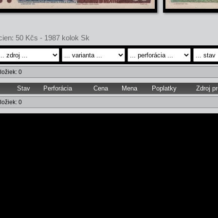
cien: 50 Kčs - 1987 kolok Sk
ložiek: 0
Stav
Perforácia
Cena
Mena
Poplatky
Zdroj p
ložiek: 0