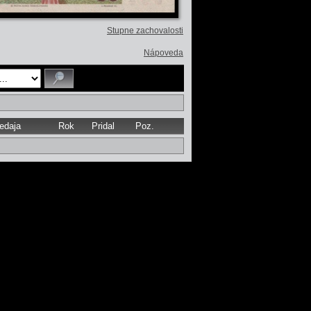
Stupne zachovalosti
Nápoveda
redaja
Rok
Pridal
Poz.