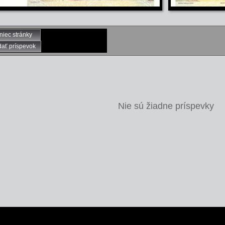
niec stránky
dať príspevok
Nie sú žiadne príspevky