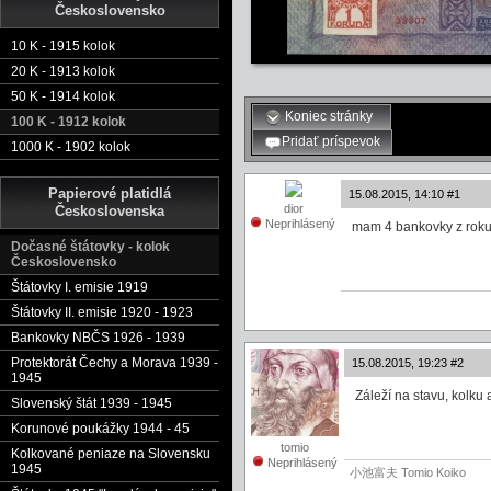
Československo
10 K - 1915 kolok
20 K - 1913 kolok
50 K - 1914 kolok
Koniec stránky
100 K - 1912 kolok
Pridať príspevok
1000 K - 1902 kolok
Papierové platidlá
15.08.2015, 14:10 #1
dior
Československa
Neprihlásený
mam 4 bankovky z roku 
Dočasné štátovky - kolok
Československo
Štátovky I. emisie 1919
Štátovky II. emisie 1920 - 1923
Bankovky NBČS 1926 - 1939
Protektorát Čechy a Morava 1939 -
15.08.2015, 19:23 #2
1945
Záleží na stavu, kolku
Slovenský štát 1939 - 1945
Korunové poukážky 1944 - 45
tomio
Kolkované peniaze na Slovensku
Neprihlásený
1945
小池富夫 Tomio Koiko