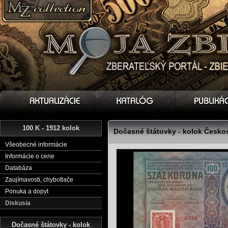
100 K - 1912 kolok
Dočasné štátovky - kolok Česko
Všeobecné informácie
Informácie o cene
Databáza
Zaujímavosti, chybotlače
Ponuka a dopyt
Diskusia
Dočasné štátovky - kolok