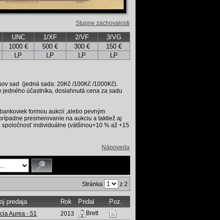
Stupne zachovalosti
UNC
1/XF
2/VF
3/VG
1000 €
500 €
300 €
150 €
LP
LP
LP
LP
sov sad (jedná sada: 20Kč /100Kč /1000Kč).
 jedného účastníka, dosiahnutá cena za sadu
bankoviek formou aukcií ,alebo pevným
prípadne presmerovanie na aukciu a taktiež aj
ždá spoločnosť individuálne (vätšinou+10 % až +15
Nápoveda
Stránka
z 2
oj predaja
Rok
Pridal
Poz.
Brett
cia Aurea - 51
2013