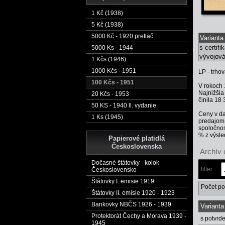
1 Kč (1938)
5 Kč (1938)
5000 Kč - 1920 pretlač
Varianta
s certif
5000 Ks - 1944
vývojová
1 Kčs (1946)
1000 Kčs - 1951
LP - trho
100 Kčs - 1951
V rokoch 
Najnižšia
20 Kčs - 1953
činila 18
50 KS - 1940 ll. vydanie
Ceny v da
1 Ks (1945)
predajom.
spoločnos
% z výsle
Papierové platidlá
Československa
Archív 
Dočasné štátovky - kolok
filter:
Československo
Štátovky I. emisie 1919
Počet po
Štátovky II. emisie 1920 - 1923
Bankovky NBČS 1926 - 1939
Varianta
Protektorát Čechy a Morava 1939 -
s potvr
1945