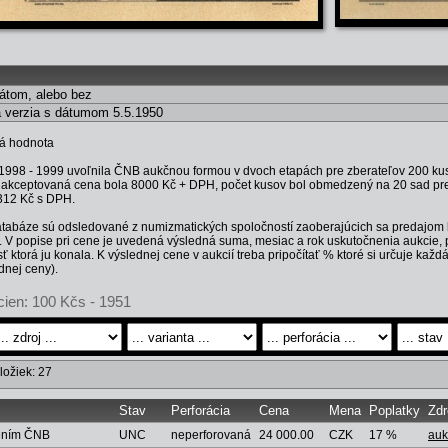
ikátom, alebo bez
 verzia s dátumom 5.5.1950
vá hodnota
1998 - 1999 uvoľnila ČNB aukčnou formou v dvoch etapách pre zberateľov 200 ku
 akceptovaná cena bola 8000 Kč + DPH, počet kusov bol obmedzený na 20 sad pre
 312 Kč s DPH.
tabáze sú odsledované z numizmatických spoločností zaoberajúcich sa predajom 
 V popise pri cene je uvedená výsledná suma, mesiac a rok uskutočnenia aukcie, 
ť ktorá ju konala. K výslednej cene v aukcií treba pripočítať % ktoré si určuje ka
dnej ceny).
cien: 100 Kčs - 1951
ložiek: 27
Stav
Perforácia
Cena
Mena
Poplatky
Zdr
dením ČNB
UNC
neperforovaná
24 000.00
CZK
17 %
auk