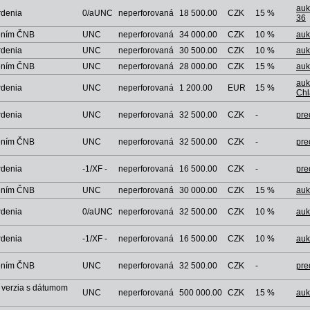
auk
rdenia
0/aUNC
neperforovaná
18 500.00
CZK
15 %
36
dením ČNB
UNC
neperforovaná
34 000.00
CZK
10 %
aukc
rdenia
UNC
neperforovaná
30 500.00
CZK
10 %
aukc
dením ČNB
UNC
neperforovaná
28 000.00
CZK
15 %
auk
auk
rdenia
UNC
neperforovaná
1 200.00
EUR
15 %
Chl
rdenia
UNC
neperforovaná
32 500.00
CZK
-
pre
dením ČNB
UNC
neperforovaná
32 500.00
CZK
-
pre
rdenia
-1/XF -
neperforovaná
16 500.00
CZK
-
pre
dením ČNB
UNC
neperforovaná
30 000.00
CZK
15 %
auk
rdenia
0/aUNC
neperforovaná
32 500.00
CZK
10 %
aukc
rdenia
-1/XF -
neperforovaná
16 500.00
CZK
10 %
aukc
dením ČNB
UNC
neperforovaná
32 500.00
CZK
-
pre
 verzia s dátumom
UNC
neperforovaná
500 000.00
CZK
15 %
auk