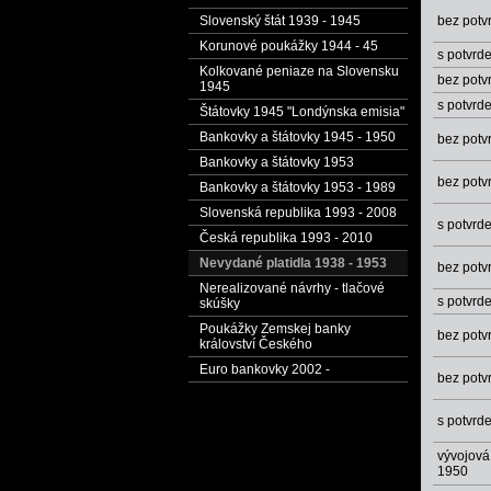
Slovenský štát 1939 - 1945
bez potv
Korunové poukážky 1944 - 45
s potvr
Kolkované peniaze na Slovensku
bez potv
1945
s potvr
Štátovky 1945 "Londýnska emisia"
Bankovky a štátovky 1945 - 1950
bez potv
Bankovky a štátovky 1953
bez potv
Bankovky a štátovky 1953 - 1989
Slovenská republika 1993 - 2008
s potvr
Česká republika 1993 - 2010
Nevydané platidla 1938 - 1953
bez potv
Nerealizované návrhy - tlačové
s potvr
skúšky
Poukážky Zemskej banky
bez potv
království Českého
Euro bankovky 2002 -
bez potv
s potvr
vývojová
1950