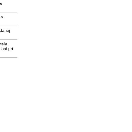
ie
 a
 danej
teľa.
así pri