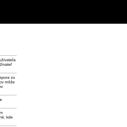
užívateľa
žívateľ
ozpore zo
kov môže
ov
re
om
né, kde