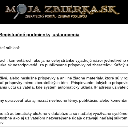
Registračné podmienky, ustanovenia
teľ súhlasí:
iách, komentároch ako ja na celej stránke vyjadrujú názor jednotlivého 
erka.sk nezodpovedá za publikované príspevky od zberateľov. Každý u
ivé, alebo neslušné príspevky a ani iné žiadne materiály, ktoré sú v r
vať príspevky mimo zberateľských tém. Prispievaním takýchto príspev
aniu účtu užívateľa, kde systém automaticky ukladá IP adresu užívateľ
ený upravovať ako aj mazať nevhodné témy, publikácie, alebo komentá
nku sú automaticky uložené v databáze a sú naďalej využívané systém
 Osobné ako aj užívateľom nezverejnené údaje ostávajú naďalej súkrom
ov.