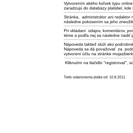
Vytvorením akého koľvek typu online 
zaradzujú do databázy platidiel, kde
Stránka, administrátor ani redakto
následne pokúsením sa jeho zneužiti
Pri vkladaní údajov, komentárov, po
téme a podľa nej sa následne riadiť p
Nápoveda taktiež slúži ako podrobné
Nápoveda sa dá považovať za podrob
vytvorení účtu na stránke mojazbier
Kliknutím na tlačidlo "registrovať",
Tieto ustanovenia platia od: 10.8.2011