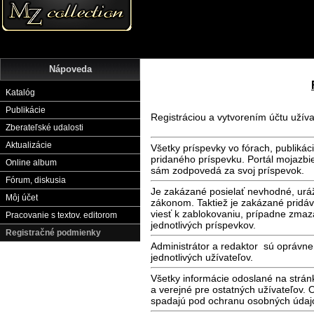
Nápoveda
Katalóg
Publikácie
Registráciou a vytvorením účtu užíva
Zberateľské udalosti
Aktualizácie
Všetky príspevky vo fórach, publikác
pridaného príspevku. Portál mojazbi
Online album
sám zodpovedá za svoj príspevok.
Fórum, diskusia
Je zakázané posielať nevhodné, urážl
Môj účet
zákonom. Taktiež je zakázané pridá
viesť k zablokovaniu, prípadne zmaz
Pracovanie s textov. editorom
jednotlivých príspevkov.
Registračné podmienky
Administrátor a redaktor sú oprávn
jednotlivých užívateľov.
Všetky informácie odoslané na strá
a verejné pre ostatných užívateľov.
spadajú pod ochranu osobných údaj