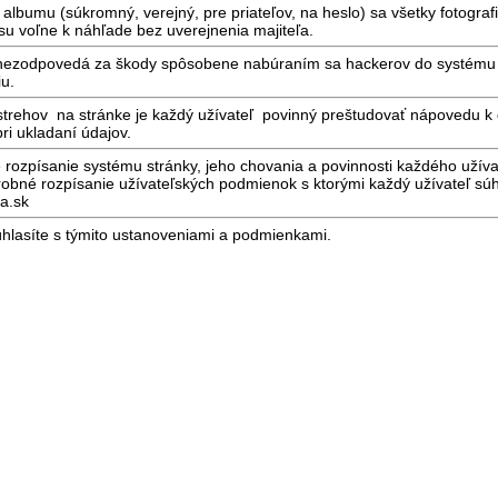
albumu (súkromný, verejný, pre priateľov, na heslo) sa všetky fotograf
 su voľne k náhľade bez uverejnenia majiteľa.
r nezodpovedá za škody spôsobene nabúraním sa hackerov do systému
u.
strehov na stránke je každý užívateľ povinný preštudovať nápovedu k
ri ukladaní údajov.
 rozpísanie systému stránky, jeho chovania a povinnosti každého užíva
né rozpísanie užívateľských podmienok s ktorými každý užívateľ súhl
ka.sk
 súhlasíte s týmito ustanoveniami a podmienkami.