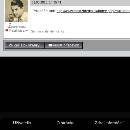
01.05.2013, 14:35 #1
Prikladám link:
http://www.mojazbierka.sk/index.php?m=literat
openroad
Neprihlásený
Som tu stále, deň či noc !!
Začiatok stránky
Pridať príspevok
Užívatelia
O stránke
Zdroj informácií