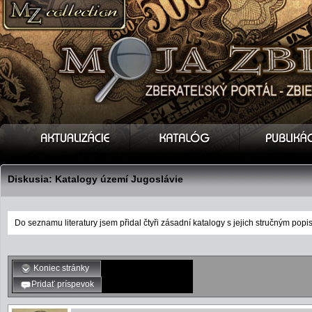
Diskusia:
Katalogy území Jugoslávie
Do seznamu literatury jsem přidal čtyři zásadní katalogy s jejich stručným popis
Koniec stránky
Pridať príspevok